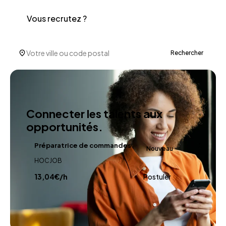
Vous recrutez ?
Rechercher
Connecter les talents aux
opportunités.
Préparatrice de commandes
Nouveau
HOCJOB
13,04€/h
Postuler