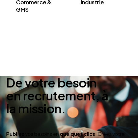
Commerce &
Industrie
GMS
De votre besoin
en recrutement, à
la mission.
Publiez
vos besoins en
quelques clics
. Créez votre