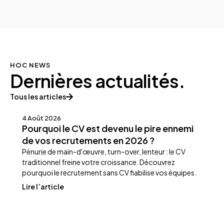
HOC NEWS
Dernières actualités.
Tous les articles
entreprises
4 Août 2026
Pourquoi le CV est devenu le pire ennemi
de vos recrutements en 2026 ?
Pénurie de main-d'œuvre, turn-over, lenteur : le CV
traditionnel freine votre croissance. Découvrez
pourquoi le recrutement sans CV fiabilise vos équipes.
Lire l’article