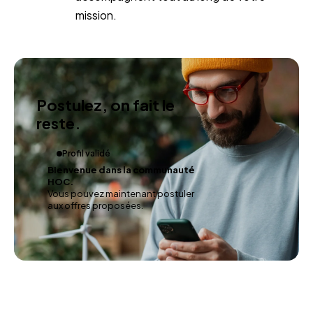
mission.
Postulez, on fait le
reste.
Profil validé
Bienvenue dans la communauté
HOC.
Vous pouvez maintenant postuler
aux offres proposées.